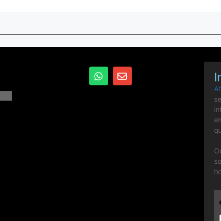
I
A
se
in
em
qu
O
s
ho