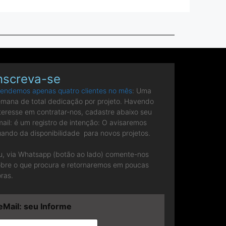
nscreva-se
tendemos apenas quatro clientes no mês
: Uma
mana de total dedicação por projeto. Havendo
teresse em contratar-nos, cadastre abaixo seu
ail: é um registro de intenção: O avisaremos
ando da disponibilidade para novos projetos.
u, via Whatsapp (botão ao lado) comente-nos
obre o que procura e retornaremos em poucas
ras.
eMail: seu Informe