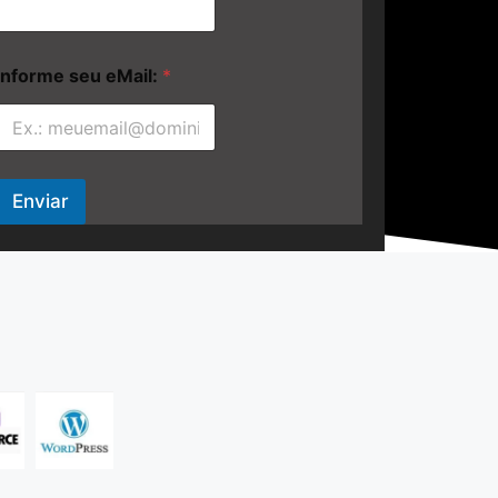
Informe seu eMail:
*
Enviar